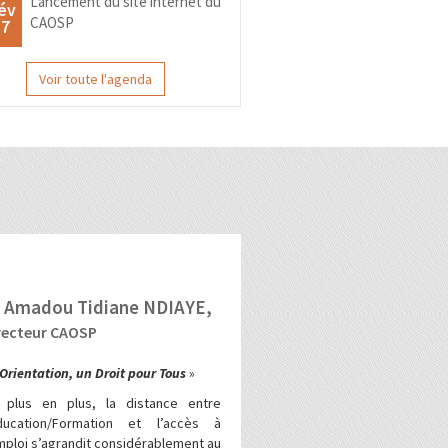
Lancement du site internet du
év
CAOSP
17
Voir toute l'agenda
 Amadou Tidiane NDIAYE,
recteur CAOSP
’Orientation, un Droit pour Tous
»
 plus en plus, la distance entre
Education/Formation et l’accès à
mploi s’agrandit considérablement au