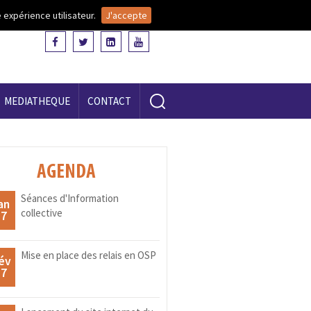
 expérience utilisateur.
J'accepte
MEDIATHEQUE
CONTACT
AGENDA
Séances d'Information
an
collective
17
Mise en place des relais en OSP
év
17