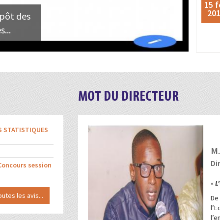
15 f
20
épôt des
...
MOT DU DIRECTEUR
S STATISTIQUES
M.
Di
 Concours session
«
L
outes les avis...
De
l’
l’e