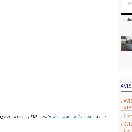
candid
AVI
AVI
STA
Com
gured to display PDF files.
Download adobe Acrobat
ou
click
Cal
Con
to download the PDF file.